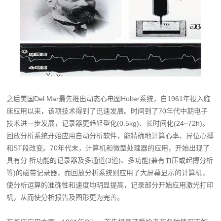
之后美国Del Mar最先推出动态心电图Holter系统，自1961年投入临
床应用以来，该项技术得到了迅速发展。时间到了70年代中期电子
技术进一步发展，记录器更趋轻型化(0.5kg)、长时间化(24~72h)。
回放分析系统开始应用自动分析软件，能精确地计算心率、异位心搏
和ST段改变。70年代末，计算机和微型处理器的应用，开始出现了
具有分 析功能的记录器及多通道(3道)、多功能(兼有血压或起搏分析
等)的磁带记录器，而回放分析系统则应用了大屏幕显示的计算机，
使分析运算的准确性和速度均明显提高，记录部分开始应用激光打印
机，从而使分析报告及图形更为完善。