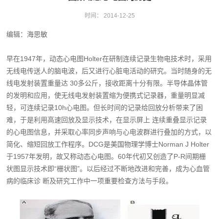
时间：
2014-12-25
编辑：海思敏
早在1947年，动态心电图Holter在研制连续记录生物电技术时，采用
无线电传送人的脑电波，后又进行心脏电活动的研究。当时随身的无
线电发射装置重量达 30多公斤，接收距离十分有限。半导体晶体管
的发明和应用，使无线电发射装置缩为便携式记录器，重量明显减
轻，可连续记录10h心电图。但长时间的记录给回放分析带来了困
难，于是利用高速回放及显示技术，在显示屏上 连续重叠显示记录
的心电图信息，并采取心率同步声响与心电波群进行叠加的方式，以
简化、缩短回放工作程序。DCG是美国物理学博士Norman J Holter
于1957年发明，故又称动态心电图。60年代初又创造了P-R间期栅
状图显示技术即“栅状图”。以后经过不断地改进和完善，成为心血管
病的临床诊 断及研究工作中一项重要检查方法与手段。