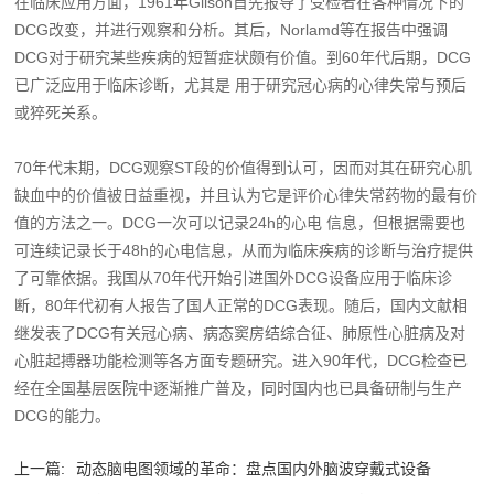
在临床应用方面，1961年Gilson首先报导了受检者在各种情况下的
DCG改变，并进行观察和分析。其后，Norlamd等在报告中强调
DCG对于研究某些疾病的短暂症状颇有价值。到60年代后期，DCG
已广泛应用于临床诊断，尤其是 用于研究冠心病的心律失常与预后
或猝死关系。
70年代末期，DCG观察ST段的价值得到认可，因而对其在研究心肌
缺血中的价值被日益重视，并且认为它是评价心律失常药物的最有价
值的方法之一。DCG一次可以记录24h的心电 信息，但根据需要也
可连续记录长于48h的心电信息，从而为临床疾病的诊断与治疗提供
了可靠依据。我国从70年代开始引进国外DCG设备应用于临床诊
断，80年代初有人报告了国人正常的DCG表现。随后，国内文献相
继发表了DCG有关冠心病、病态窦房结综合征、肺原性心脏病及对
心脏起搏器功能检测等各方面专题研究。进入90年代，DCG检查已
经在全国基层医院中逐渐推广普及，同时国内也已具备研制与生产
DCG的能力。
上一篇:
动态脑电图领域的革命：盘点国内外脑波穿戴式设备